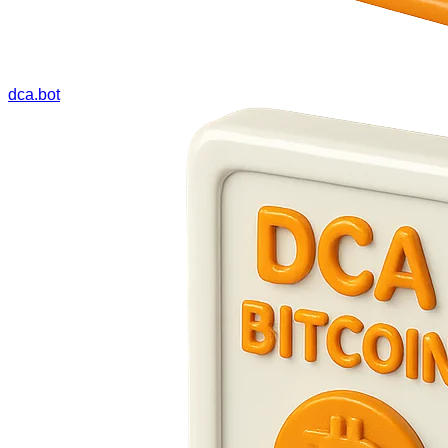
dca.bot