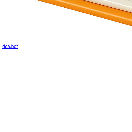
dca.bot