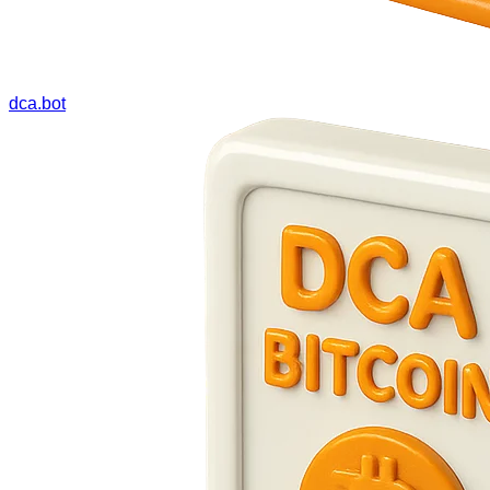
dca.bot