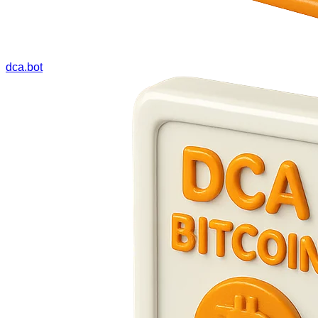
dca.bot