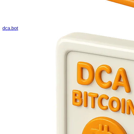
dca.bot